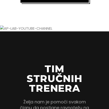
TIM
STRUČNIH
TRENERA
Želja nam je pomoći svakom
članu da postigne ravnotežu na