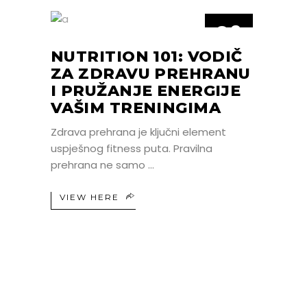
06
LIP
NUTRITION 101: VODIČ
ZA ZDRAVU PREHRANU
I PRUŽANJE ENERGIJE
VAŠIM TRENINGIMA
Zdrava prehrana je ključni element
uspješnog fitness puta. Pravilna
prehrana ne samo
VIEW HERE