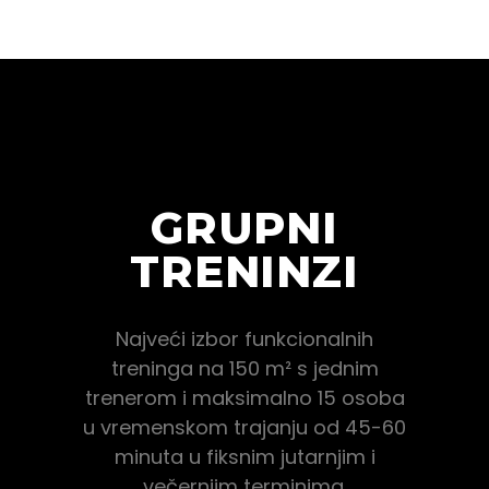
GRUPNI
TRENINZI
Najveći izbor funkcionalnih
treninga na 150 m² s jednim
trenerom i maksimalno 15 osoba
u vremenskom trajanju od 45-60
minuta u fiksnim jutarnjim i
večernjim terminima.