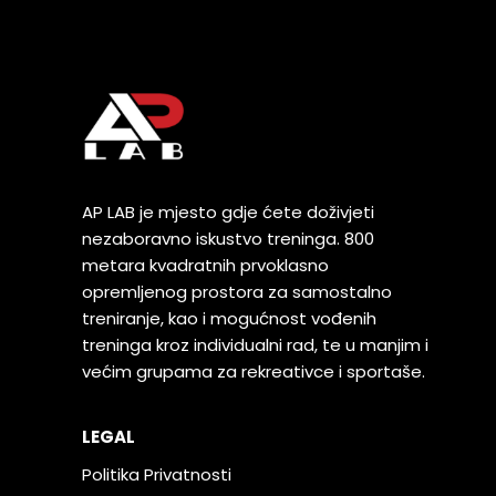
AP LAB je m
jesto gdje ćete doživjeti
nezaboravno iskustvo treninga.
800
metara kvadratnih prvoklasno
opremljenog prostora za samostalno
treniranje, kao i mogućnost vođenih
treninga kroz individualni rad, te u manjim i
većim grupama za rekreativce i sportaše.
LEGAL
Politika Privatnosti