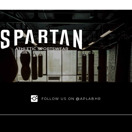
FOLLOW US ON @APLABHR