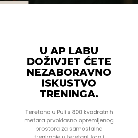
U AP LABU
DOŽIVJET ĆETE
NEZABORAVNO
ISKUSTVO
TRENINGA.
Teretana u Puli s 800 kvadratnih
metara prvoklasno opremljenog
prostora za samostalno
treniranje u teretani, kao i