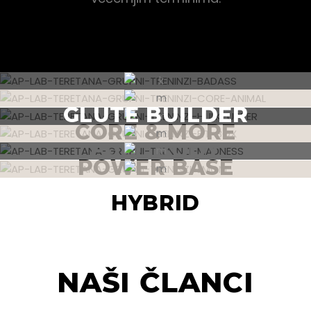
GLUTE BUILDER
CORE & MORE
FULL BODY
POWER BASE
CARDIO BOOST
HYBRID
NAŠI ČLANCI