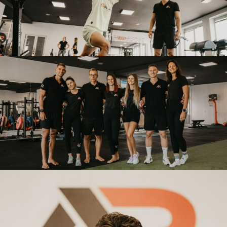
OPEN GYM/
TERETANA
AP LAB TERETANA
VRHUNSKI
TRENERI