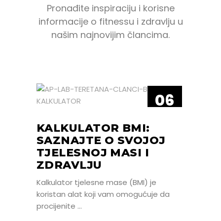
Pronađite inspiraciju i korisne
informacije o fitnessu i zdravlju u
našim najnovijim člancima.
06
LIP
KALKULATOR BMI:
SAZNAJTE O SVOJOJ
TJELESNOJ MASI I
ZDRAVLJU
Kalkulator tjelesne mase (BMI) je
koristan alat koji vam omogućuje da
procijenite