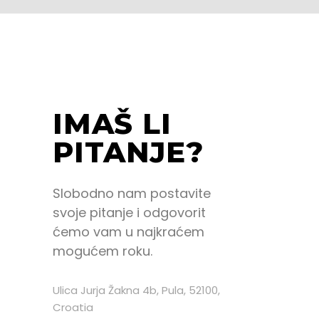
IMAŠ LI
PITANJE?
Slobodno nam postavite
svoje pitanje i odgovorit
ćemo vam u najkraćem
mogućem roku.
Ulica Jurja Žakna 4b, Pula, 52100,
Croatia